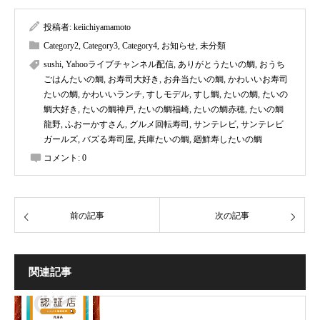
投稿者:
keiichiyamamoto
Category2
,
Category3
,
Category4
,
お知らせ
,
未分類
sushi
,
Yahooライブチャンネル配信
,
ありがとうたいの鯛
,
おうち
ごはんたいの鯛
,
お寿司大好き
,
お弁当たいの鯛
,
かわいいお寿司
たいの鯛
,
かわいいランチ
,
すしモデル
,
すし鯛
,
たいの鯛
,
たいの
鯛大好き
,
たいの鯛神戸
,
たいの鯛福崎
,
たいの鯛赤穂
,
たいの鯛
龍野
,
ふおーかすさん
,
グルメ回転寿司
,
サンテレビ
,
サンテレビ
ガールズ
,
バズる寿司屋
,
兵庫たいの鯛
,
廻鮮寿したいの鯛
コメント:
0
前の記事
次の記事
関連記事