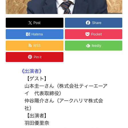
Post
Share
Hatena
Pocket
RSS
feedly
Pin it