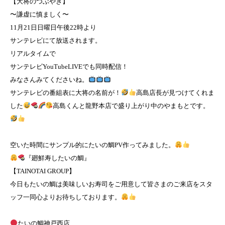
【大将のつぶやき】
〜謙虚に慎ましく〜
11月21日日曜日午後22時より
サンテレビにて放送されます。
リアルタイムで
サンテレビYouTubeLIVEでも同時配信！
みなさんみてくださいね。
サンテレビの番組表に大将の名前が！
高島店長が見つけてくれま
した
高島くんと龍野本店で盛り上がり中のやまもとです。
空いた時間にサンプル的にたいの鯛PV作ってみました。
『廻鮮寿したいの鯛』
【TAINOTAI GROUP】
今日もたいの鯛は美味しいお寿司をご用意して皆さまのご来店をスタ
ッフ一同心よりお待ちしております。
たいの鯛神戸西店