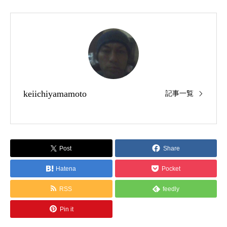
keiichiyamamoto
記事一覧
Post
Share
Hatena
Pocket
RSS
feedly
Pin it