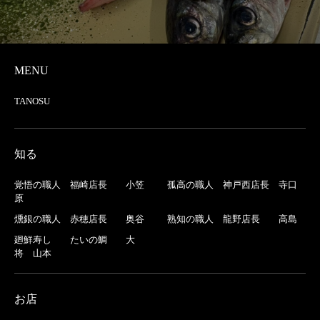
MENU
TANOSU
知る
覚悟の職人 福崎店長 小笠
孤高の職人 神戸西店長 寺口
原
燻銀の職人 赤穂店長 奥谷
熟知の職人 龍野店長 高島
廻鮮寿し たいの鯛 大
将 山本
お店