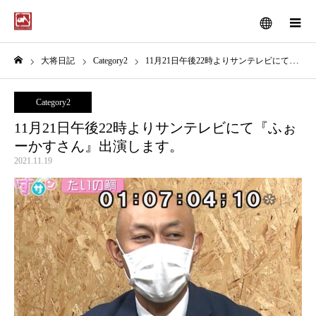
メニュー
大将日記
Category2
11月21日午後22時よりサンテレビにて『ふぉーかすさん』出演します。
ホーム
Category2
11月21日午後22時よりサンテレビにて『ふぉ
ーかすさん』出演します。
2021.11.19