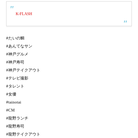
K-FLASH
#たいの鯛
#あんてなサン
#神戸グルメ
#神戸寿司
#神戸テイクアウト
#テレビ撮影
#タレント
#女優
#tainotai
#CM
#龍野ランチ
#龍野寿司
#龍野テイクアウト