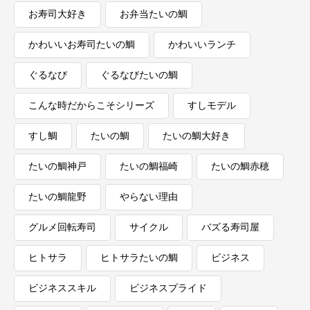
お寿司大好き
お弁当たいの鯛
かわいいお寿司たいの鯛
かわいいランチ
ぐるなび
ぐるなびたいの鯛
こんな時だからこそシリーズ
すしモデル
すし鯛
たいの鯛
たいの鯛大好き
たいの鯛神戸
たいの鯛福崎
たいの鯛赤穂
たいの鯛龍野
やらない理由
グルメ回転寿司
サイクル
バズる寿司屋
ヒトサラ
ヒトサラたいの鯛
ビジネス
ビジネススキル
ビジネスプライド