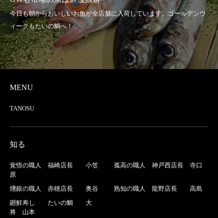
MENU
TANOSU
知る
覚悟の職人 福崎店長 小笠
孤高の職人 神戸西店長 寺口
原
燻銀の職人 赤穂店長 奥谷
熟知の職人 龍野店長 高島
廻鮮寿し たいの鯛 大
将 山本