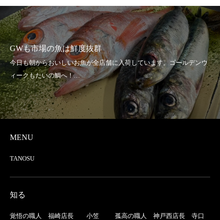
GWも市場の魚は鮮度抜群
MENU
TANOSU
知る
覚悟の職人 福崎店長 小笠
孤高の職人 神戸西店長 寺口