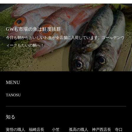
GWも市場の魚は鮮度抜群
MENU
TANOSU
知る
覚悟の職人 福崎店長 小笠
孤高の職人 神戸西店長 寺口