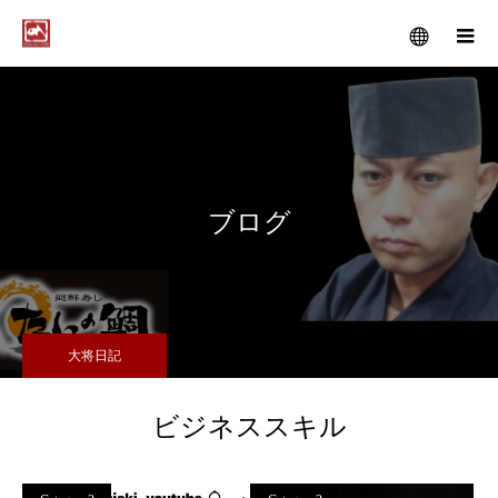
メニュー
ブログ
大将日記
ビジネススキル