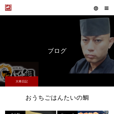
メニュー
ブログ
大将日記
おうちごはんたいの鯛